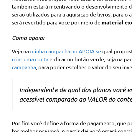
também estará incentivando o desenvolvimento da c
serão utilizados para a aquisição de livros, para o
material ex
será revertido para você por meio de
Como apoiar
Veja na
minha campanha no APOIA.se
qual propost
criar uma conta
e clicar no botão verde, seja na pa
campanha
, para poder escolher o valor do seu inv
Independente de qual dos planos você es
acessível comparado ao VALOR do cont
Por fim você define a forma de pagamento, que po
for melhor pra você. A partir daí você estará con