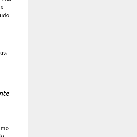
os
tudo
sta
nte
como
iu.