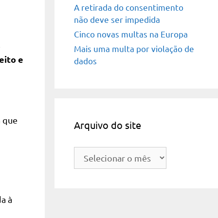
A retirada do consentimento
não deve ser impedida
Cinco novas multas na Europa
e
Mais uma multa por violação de
eito e
dados
a que
Arquivo do site
Arquivo
do
site
a à