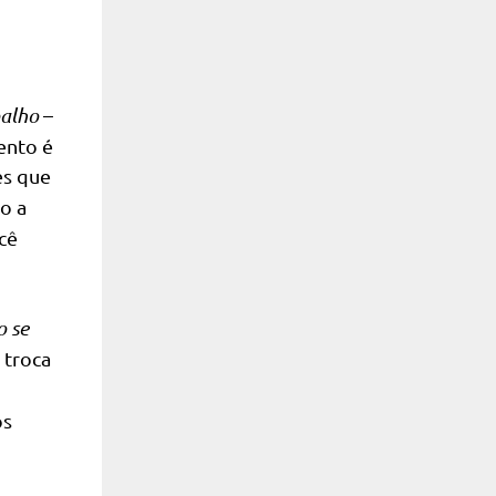
balho
–
ento é
es que
do a
cê
o se
 troca
os