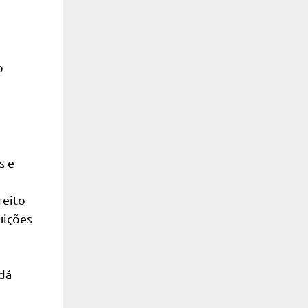
o
s e
reito
uições
 dá