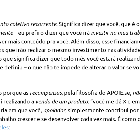
nto coletivo recorrente
. Significa dizer que você, que é o
amente
– eu prefiro dizer que você irá
investir no meu tra
ver mais conteúdo pra você. Além disso, esse financiam
soas que irão realizar o mesmo investimento nas atividad
 o que significa dizer que todo mês você estará realizan
 definiu – o que não te impede de alterar o valor se vo
o porque as
recompensas
, pela filosofia do APOIE.se,
nã
ui realizando a
venda de um produto
: “você me dá X e em
eria em que você,
apoiador
, simplesmente contribui por
rabalho crescer e se desenvolver cada vez mais. É como 
eles
: