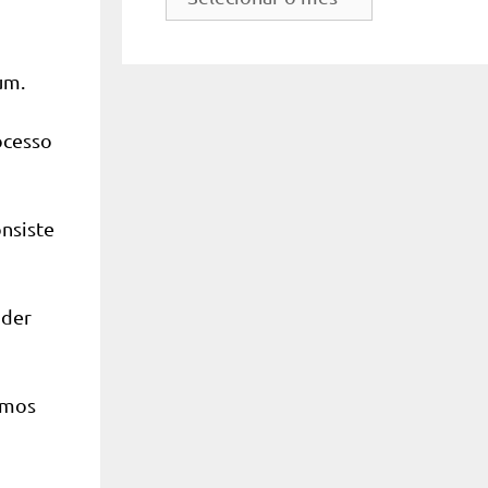
do
site
um.
ocesso
onsiste
nder
amos