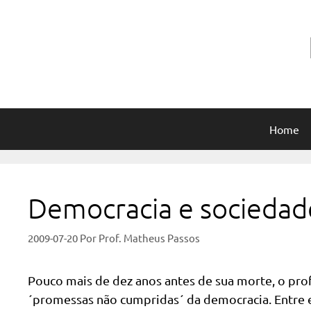
Pular
para
o
conteúdo
Home
Democracia e sociedad
2009-07-20
Por
Prof. Matheus Passos
Pouco mais de dez anos antes de sua morte, o pr
´promessas não cumpridas´ da democracia. Entre e