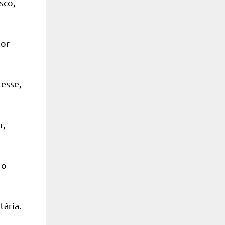
sco,
por
resse,
r,
 o
ária.