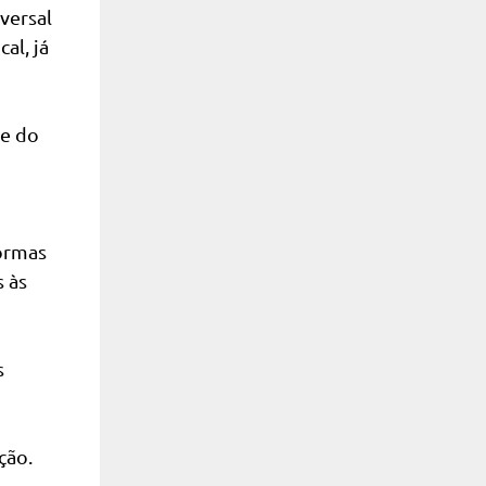
versal
al, já
te do
formas
s às
s
ção.