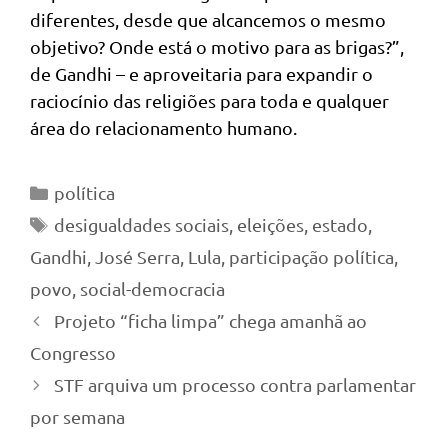
diferentes, desde que alcancemos o mesmo
objetivo? Onde está o motivo para as brigas?”,
de Gandhi – e aproveitaria para expandir o
raciocínio das religiões para toda e qualquer
área do relacionamento humano.
Categorias
política
Tags
desigualdades sociais
,
eleições
,
estado
,
Gandhi
,
José Serra
,
Lula
,
participação política
,
povo
,
social-democracia
Projeto “ficha limpa” chega amanhã ao
Congresso
STF arquiva um processo contra parlamentar
por semana