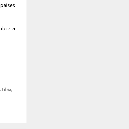
 países
obre a
…
,
Líbia
,