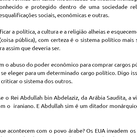
conhecido e protegido dentro de uma sociedade reli
squalificações sociais, econômicas e outras.
car a política, a cultura e a religião alheias e esquece
(coisa pública), com certeza é o sistema político mais
era assim que deveria ser.
mum o abuso do poder econômico para comprar cargos p
 se eleger para um determinado cargo político. Digo is
riticar o sistema dos outros.
 o Rei Abdullah bin Abdelaziz, da Arábia Saudita, a vi
om o iraniano. E Abdullah sim é um ditador monárqui
 que acontecem com o povo árabe? Os EUA invadem os 