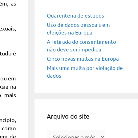
ém, as
Quarentena de estudos
Uso de dados pessoais em
exuais,
eleições na Europa
A retirada do consentimento
não deve ser impedida
 tudo é
Cinco novas multas na Europa
Mais uma multa por violação de
dados
isou em
Ásia na
o mais
Arquivo do site
cípio,
o como
Arquivo
gem de