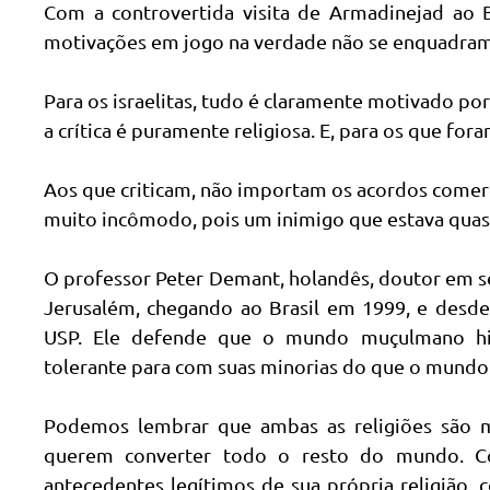
Com a controvertida visita de Armadinejad ao B
motivações em jogo na verdade não se enquadram n
Para os israelitas, tudo é claramente motivado por
a crítica é puramente religiosa. E, para os que f
Aos que criticam, não importam os acordos comercia
muito incômodo, pois um inimigo que estava quase
O professor Peter Demant, holandês, doutor em se
Jerusalém, chegando ao Brasil em 1999, e desde e
USP. Ele defende que o mundo muçulmano hi
tolerante para com suas minorias do que o mundo 
Podemos lembrar que ambas as religiões são mo
querem converter todo o resto do mundo. Co
antecedentes legítimos de sua própria religiã