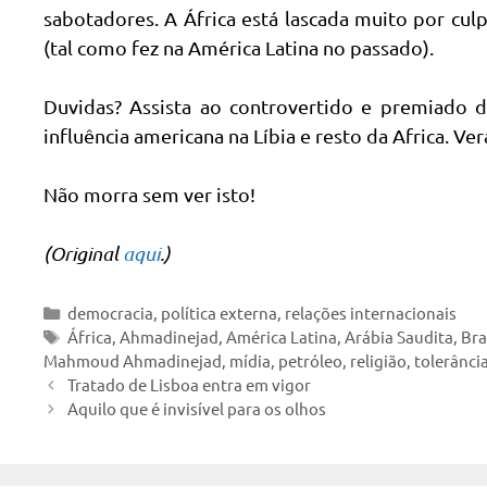
sabotadores. A África está lascada muito por cu
(tal como fez na América Latina no passado).
Duvidas? Assista ao controvertido e premiado d
influência americana na Líbia e resto da Africa. 
Não morra sem ver isto!
(Original
aqui
.)
Categorias
democracia
,
política externa
,
relações internacionais
Tags
África
,
Ahmadinejad
,
América Latina
,
Arábia Saudita
,
Bra
Mahmoud Ahmadinejad
,
mídia
,
petróleo
,
religião
,
tolerânci
Tratado de Lisboa entra em vigor
Aquilo que é invisível para os olhos