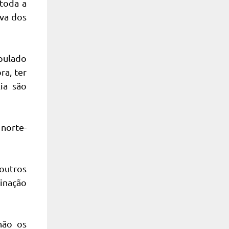
 toda a
iva dos
pulado
ra, ter
ia são
 norte-
outros
inação
não os