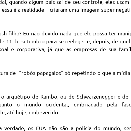
 daí, quando algum país sai de seu controle, eles usam
 essa é a realidade – criaram uma imagem super negat
sh filho? Eu não duvido nada que ele possa ter mani
e 11 de setembro para se reeleger e, depois, de queb
oal e corporativa, já que as empresas de sua famíl
ultura de “robôs papagaios” só repetindo o que a mídia
ca o arquétipo de Rambo, ou de Schwarzenegger e de 
uanto o mundo ocidental, embriagado pela fasc
de, até hoje, embevecido.
a verdade, os EUA não são a polícia do mundo, se