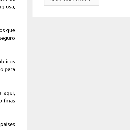
do
giosa,
site
mos que
 seguro
úblicos
so para
r aqui,
co (mas
países