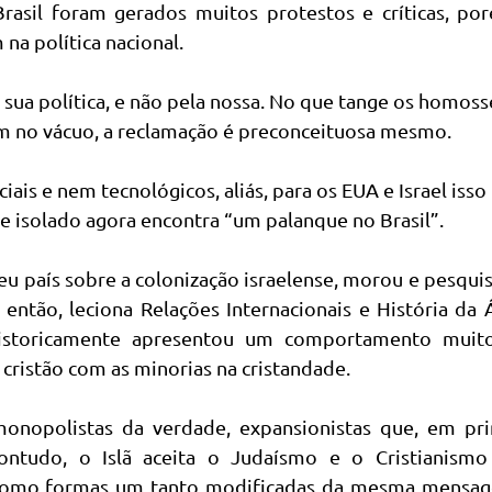
rasil foram gerados muitos protestos e críticas, por
a política nacional.
 sua política, e não pela nossa. No que tange os homoss
oram no vácuo, a reclamação é preconceituosa mesmo.
is e nem tecnológicos, aliás, para os EUA e Israel isso
 isolado agora encontra “um palanque no Brasil”.
u país sobre a colonização israelense, morou e pesqu
ntão, leciona Relações Internacionais e História da 
storicamente apresentou um comportamento muit
cristão com as minorias na cristandade.
nopolistas da verdade, expansionistas que, em prin
ntudo, o Islã aceita o Judaísmo e o Cristianism
o, como formas um tanto modificadas da mesma mensa