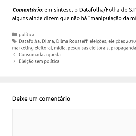
Comentário
: em síntese, o Datafolha/Folha de S.
alguns ainda dizem que não há “manipulação da mí
Categorias
política
Tags
Datafolha
,
Dilma
,
Dilma Rousseff
,
eleições
,
eleições 2010
marketing eleitoral
,
mídia
,
pesquisas eleitorais
,
propaganda 
Consumada a queda
Eleição sem política
Deixe um comentário
Comentário