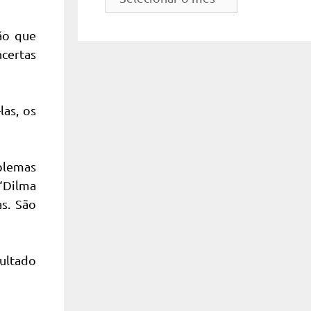
do
site
ão que
certas
las, os
blemas
 “Dilma
s. São
sultado