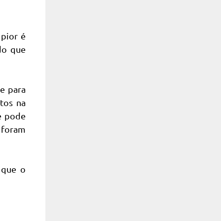
 pior é
ado que
te para
tos na
se pode
 foram
r que o