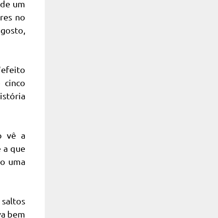
a de um
ores no
agosto,
efeito
 cinco
istória
o vê a
e a que
udo uma
saltos
ava bem