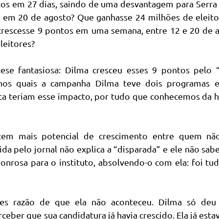
tos em 27 dias, saindo de uma desvantagem para Serr
, em 20 de agosto? Que ganhasse 24 milhões de eleit
crescesse 9 pontos em uma semana, entre 12 e 20 de 
leitores?
ese fantasiosa: Dilma cresceu esses 9 pontos pelo “
 (nos quais a campanha Dilma teve dois programas e
ca teriam esse impacto, por tudo que conhecemos da h
 tem mais potencial de crescimento entre quem nã
ida pelo jornal não explica a “disparada” e ele não sab
honrosa para o instituto, absolvendo-o com ela: foi t
ples razão de que ela não aconteceu. Dilma só deu 
eber que sua candidatura já havia crescido. Ela já est