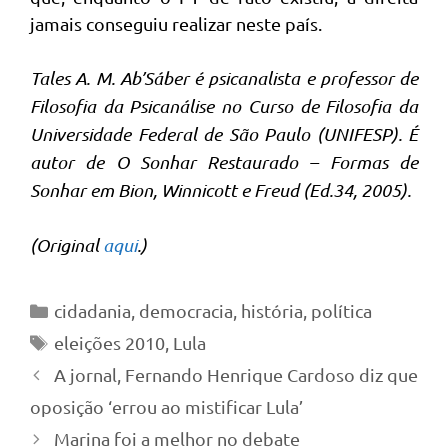
jamais conseguiu realizar neste país.
Tales A. M. Ab’Sáber é psicanalista e professor de
Filosofia da Psicanálise no Curso de Filosofia da
Universidade Federal de São Paulo (UNIFESP). É
autor de O Sonhar Restaurado – Formas de
Sonhar em Bion, Winnicott e Freud (Ed.34, 2005).
(Original
aqui
.)
Categorias
cidadania
,
democracia
,
história
,
política
Tags
eleições 2010
,
Lula
A jornal, Fernando Henrique Cardoso diz que
oposição ‘errou ao mistificar Lula’
Marina foi a melhor no debate