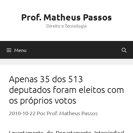
Pular
para
Prof. Matheus Passos
o
Direito e Tecnologia
conteúdo
Menu
Apenas 35 dos 513
deputados foram eleitos com
os próprios votos
2010-10-22
Por
Prof. Matheus Passos
Levantamento do Departamento Intersindical