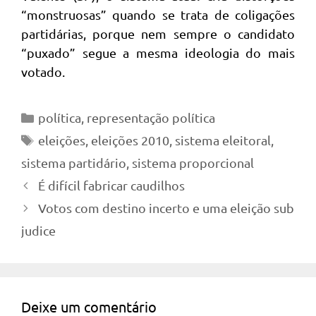
“monstruosas” quando se trata de coligações
partidárias, porque nem sempre o candidato
“puxado” segue a mesma ideologia do mais
votado.
Categorias
política
,
representação política
Tags
eleições
,
eleições 2010
,
sistema eleitoral
,
sistema partidário
,
sistema proporcional
É difícil fabricar caudilhos
Votos com destino incerto e uma eleição sub
judice
Deixe um comentário