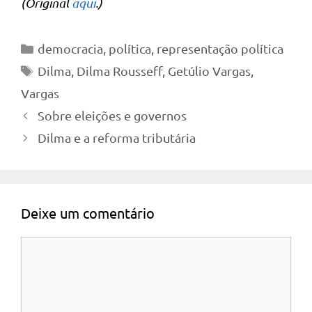
(Original
aqui
.)
Categorias
democracia
,
política
,
representação política
Tags
Dilma
,
Dilma Rousseff
,
Getúlio Vargas
,
Vargas
Sobre eleições e governos
Dilma e a reforma tributária
Deixe um comentário
Comentário