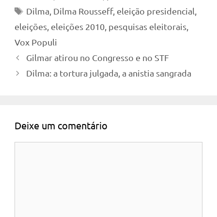
Tags
Dilma
,
Dilma Rousseff
,
eleição presidencial
,
eleições
,
eleições 2010
,
pesquisas eleitorais
,
Vox Populi
Gilmar atirou no Congresso e no STF
Dilma: a tortura julgada, a anistia sangrada
Deixe um comentário
Comentário