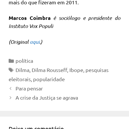
mais do que fizeram em 2011.
Marcos Coimbra
é sociólogo e presidente do
Instituto Vox Populi
(Original
aqui
.)
Categorias
política
Tags
Dilma
,
Dilma Rousseff
,
Ibope
,
pesquisas
eleitorais
,
popularidade
Para pensar
A crise da Justiça se agrava
Deixe um comentário