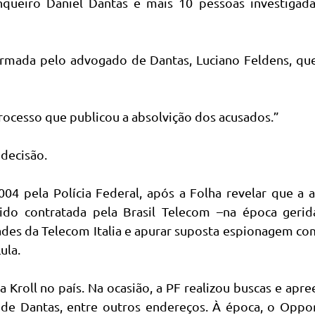
queiro Daniel Dantas e mais 10 pessoas investigada
firmada pelo advogado de Dantas, Luciano Feldens, qu
processo que publicou a absolvição dos acusados.”
 decisão.
04 pela Polícia Federal, após a Folha revelar que a 
sido contratada pela Brasil Telecom –na época gerid
dades da Telecom Italia e apurar suposta espionagem co
ula.
a Kroll no país. Na ocasião, a PF realizou buscas e apr
 de Dantas, entre outros endereços. À época, o Oppo