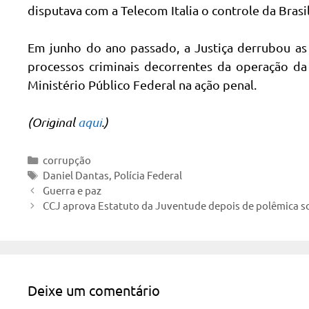
disputava com a Telecom Italia o controle da Brasi
Em junho do ano passado, a Justiça derrubou as
processos criminais decorrentes da operação da
Ministério Público Federal na ação penal.
(Original
aqui
.)
Categorias
corrupção
Tags
Daniel Dantas
,
Polícia Federal
Guerra e paz
CCJ aprova Estatuto da Juventude depois de polêmica so
Deixe um comentário