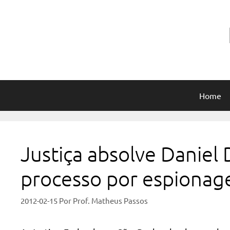
Pular
para
o
conteúdo
Home
Justiça absolve Daniel
processo por espiona
2012-02-15
Por
Prof. Matheus Passos