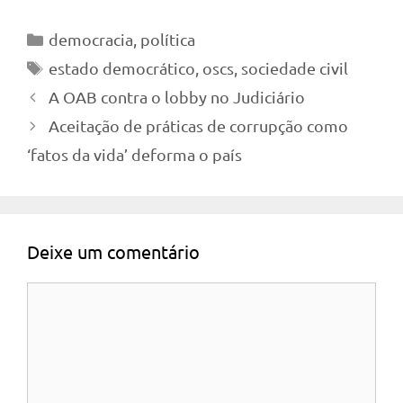
Categorias
democracia
,
política
Tags
estado democrático
,
oscs
,
sociedade civil
A OAB contra o lobby no Judiciário
Aceitação de práticas de corrupção como
‘fatos da vida’ deforma o país
Deixe um comentário
Comentário