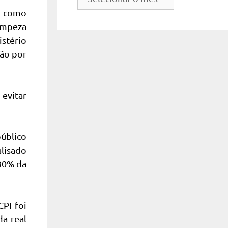
do
S como
site
limpeza
istério
ção por
 evitar
público
alisado
 30% da
PI foi
da real