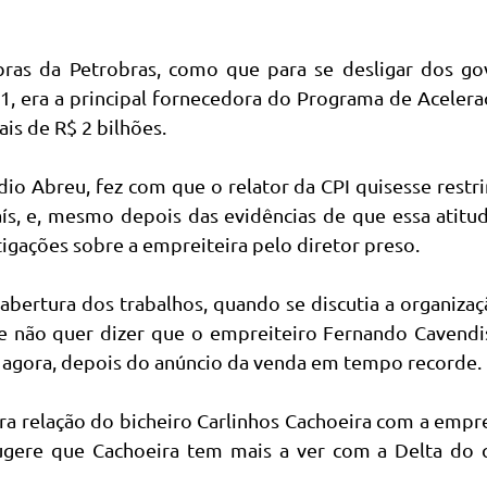
bras da Petrobras, como que para se desligar dos go
011, era a principal fornecedora do Programa de Aceler
is de R$ 2 bilhões.
dio Abreu, fez com que o relator da CPI quisesse restri
ís, e, mesmo depois das evidências de que essa atitu
stigações sobre a empreiteira pelo diretor preso.
bertura dos trabalhos, quando se discutia a organiza
e não quer dizer que o empreiteiro Fernando Cavendi
s agora, depois do anúncio da venda em tempo recorde.
ira relação do bicheiro Carlinhos Cachoeira com a empre
ugere que Cachoeira tem mais a ver com a Delta do 