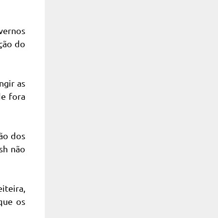
vernos
ação do
ngir as
de fora
ção dos
sh não
iteira,
que os