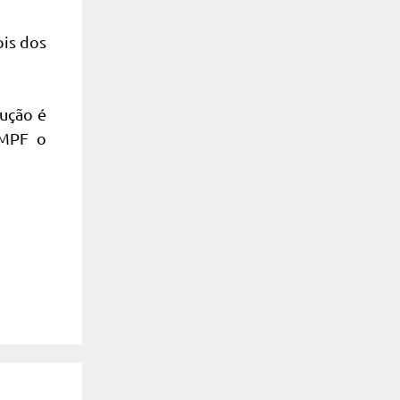
ois dos
lução é
 MPF o