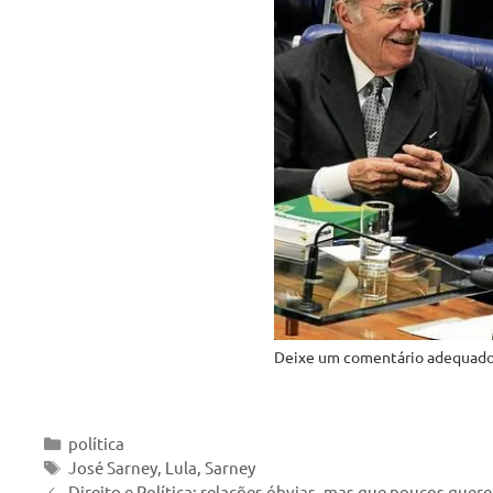
Deixe um comentário adequado
Categorias
política
Tags
José Sarney
,
Lula
,
Sarney
Direito e Política: relações óbvias, mas que poucos quer