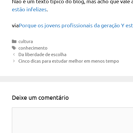
Não é um texto típico do blog, mas acho que vale a
estão infelizes
.
via
Porque os jovens profissionais da geração Y est
Categorias
cultura
Tags
conhecimento
Da liberdade de escolha
Cinco dicas para estudar melhor em menos tempo
Deixe um comentário
Comentário