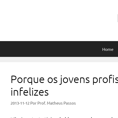
Pular
para
o
conteúdo
Home
Porque os jovens profi
infelizes
2013-11-12
Por
Prof. Matheus Passos