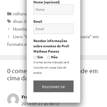
Nome (opcional)
Categorias
cultura
,
educação
Tags
dicas de estudo
,
estudos
Email
Novidades à vista!
Livro “Reforma do estado e democracia” em
Receber informações
formato ePub
sobre eventos do Prof.
Matheus Passos
Sim
Não
O email acima indicado será
incluído em nossa lista de
0 comentário em “Não estude em
emails.
cima da hora”
Inscrever-se
Francisco Fabio
2014-01-27 às 08:12