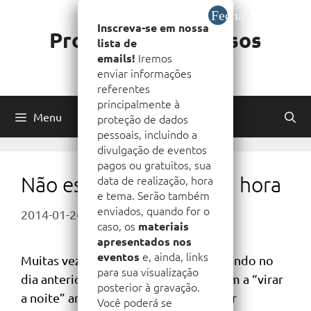
Pular
para
Inscreva-se em nossa
Prof. Matheus Passos
lista de
o
Iremos
emails!
Direito e Tecnologia
conteúdo
enviar informações
referentes
principalmente à
Menu
proteção de dados
pessoais, incluindo a
divulgação de eventos
pagos ou gratuitos, sua
Não estude em cima da hora
data de realização, hora
e tema. Serão também
enviados, quando for o
2014-01-26
Por
Prof. Matheus Passos
caso, os
materiais
apresentados nos
e, ainda, links
eventos
Muitas vezes vejo alunos meus estudando no
para sua visualização
dia anterior à avaliação. Alguns chegam a “virar
posterior à gravação.
a noite” antes da prova estudando por
Você poderá se