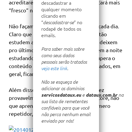
acreditarem que assim o conteúdo estará mais
descadastrar a
qualquer momento
“fresco” na memória.
clicando em
“
” no
descadastrar-se
Não façam isso. Estudem um pouco a cada dia.
rodapé de todos os
Claro que nem sempre é possível – então
emails.
estudem aos fins de semana. Mas não deixem
Para saber mais sobre
pro último minuto. E em absoluto virem a noite
como seus dados
estudando, pois em geral o cansaço supera o
pessoais serão tratados
conteúdo recém-adquirido e os resultados, em
veja este link
.
geral, ficam abaixo do esperado.
Não se esqueça de
adicionar os domínios
Além disso, estudando tudo de uma vez
servicosdataux.eu
e
dataux.com.br
na
provavelmente fará com que você decore, não
sua lista de remetentes
que aprenda. E você não quer ser um mero
confiáveis para que você
repetidor, quer?
não perca nenhum email
enviado por nós!