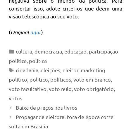
negativa sobre o mundo da política. Para
consertar isso, adote critérios que dêem uma
visão telescópica ao seu voto.
(
Original
aqui
.)
Categorias
cultura
,
democracia
,
educação
,
participação
política
,
política
Tags
cidadania
,
eleições
,
eleitor
,
marketing
político
,
político
,
políticos
,
voto em branco
,
voto facultativo
,
voto nulo
,
voto obrigatório
,
votos
Baixa de preços nos livros
Propaganda eleitoral fora de época corre
solta em Brasília