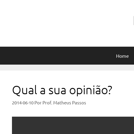
Pular
para
o
conteúdo
Home
Qual a sua opinião?
2014-06-10
Por
Prof. Matheus Passos