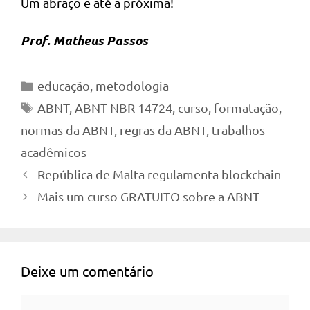
Um abraço e até a próxima!
Prof. Matheus Passos
Categorias
educação
,
metodologia
Tags
ABNT
,
ABNT NBR 14724
,
curso
,
formatação
,
normas da ABNT
,
regras da ABNT
,
trabalhos
acadêmicos
República de Malta regulamenta blockchain
Mais um curso GRATUITO sobre a ABNT
Deixe um comentário
Comentário