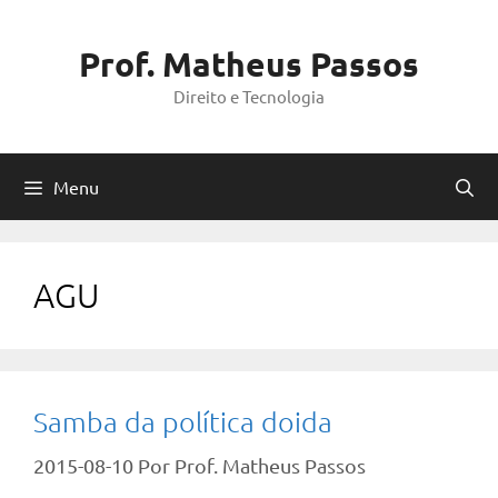
Pular
para
Prof. Matheus Passos
o
Direito e Tecnologia
conteúdo
Menu
AGU
Samba da política doida
2015-08-10
Por
Prof. Matheus Passos