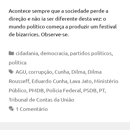
Acontece sempre que a sociedade perde a
direção e não ia ser diferente desta vez: o
mundo político começa a produzir um festival
de bizarrices. Observe-se.
Categorias
cidadania
,
democracia
,
partidos políticos
,
política
Tags
AGU
,
corrupção
,
Cunha
,
Dilma
,
Dilma
Rousseff
,
Eduardo Cunha
,
Lava Jato
,
Ministério
Público
,
PMDB
,
Polícia Federal
,
PSDB
,
PT
,
Tribunal de Contas da União
1 Comentário