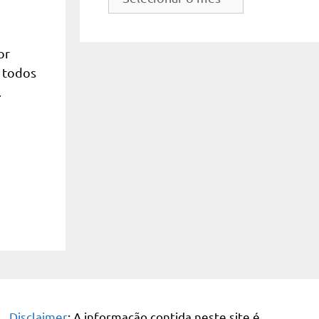
do
site
or
m todos
…
Disclaimer
: A informação contida neste site é