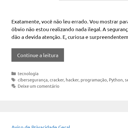
Exatamente, você não leu errado. Vou mostrar par
óbvio não estou realizando nada ilegal. A seguranç
dão a devida atenção. E, curiosa e surpreendent
Continue a leitura
Categorias
tecnologia
Tags
cibersegurança
,
cracker
,
hacker
,
programação
,
Python
,
s
Deixe um comentário
Aviso de Privacidade Geral