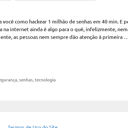
a você como hackear 1 milhão de senhas em 40 min. E p
a na internet ainda é algo para o quê, infelizmente, ne
emente, as pessoas nem sempre dão atenção à primeira 
egurança
,
senhas
,
tecnologia
Termos de Uso do Site