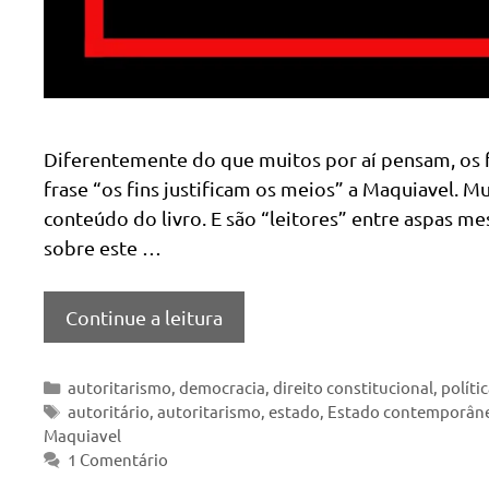
Diferentemente do que muitos por aí pensam, os fi
frase “os fins justificam os meios” a Maquiavel. Mu
conteúdo do livro. E são “leitores” entre aspas m
sobre este …
Continue a leitura
Categorias
autoritarismo
,
democracia
,
direito constitucional
,
políti
Tags
autoritário
,
autoritarismo
,
estado
,
Estado contemporân
Maquiavel
1 Comentário