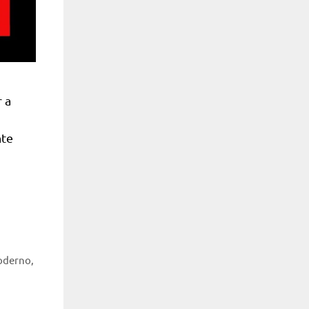
 a
nte
oderno
,