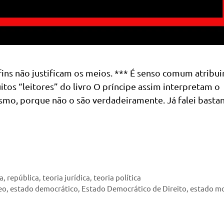
ns não justificam os meios. *** É senso comum atribuir
itos “leitores” do livro O príncipe assim interpretam o
esmo, porque não o são verdadeiramente. Já falei basta
ca
,
república
,
teoria jurídica
,
teoria política
eo
,
estado democrático
,
Estado Democrático de Direito
,
estado m