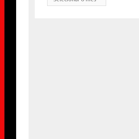
do
site