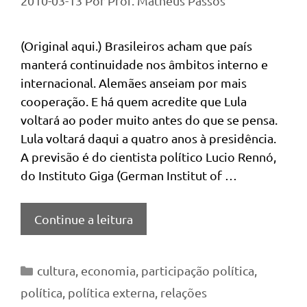
2010-03-13
Por
Prof. Matheus Passos
(Original aqui.) Brasileiros acham que país
manterá continuidade nos âmbitos interno e
internacional. Alemães anseiam por mais
cooperação. E há quem acredite que Lula
voltará ao poder muito antes do que se pensa.
Lula voltará daqui a quatro anos à presidência.
A previsão é do cientista político Lucio Rennó,
do Instituto Giga (German Institut of …
Continue a leitura
Categorias
cultura
,
economia
,
participação política
,
política
,
política externa
,
relações