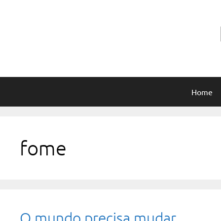
Pular
para
o
conteúdo
Home
fome
O mundo precisa mudar