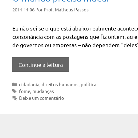
2011-11-06
Por
Prof. Matheus Passos
Eu não sei se o que está abaixo realmente aconte
consonância com as postagens que fiz ontem, acr
de governos ou empresas – não dependem “deles”,
Continue a leitura
Categorias
cidadania
,
direitos humanos
,
política
Tags
fome
,
mudanças
Deixe um comentário