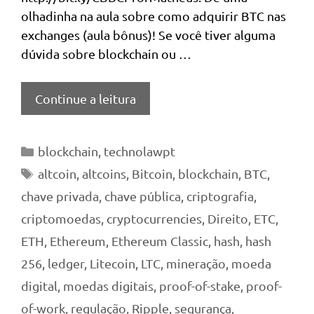
olhadinha na aula sobre como adquirir BTC nas
exchanges (aula bônus)! Se você tiver alguma
dúvida sobre blockchain ou …
Continue a leitura
Categorias
blockchain
,
technolawpt
Tags
altcoin
,
altcoins
,
Bitcoin
,
blockchain
,
BTC
,
chave privada
,
chave pública
,
criptografia
,
criptomoedas
,
cryptocurrencies
,
Direito
,
ETC
,
ETH
,
Ethereum
,
Ethereum Classic
,
hash
,
hash
256
,
ledger
,
Litecoin
,
LTC
,
mineração
,
moeda
digital
,
moedas digitais
,
proof-of-stake
,
proof-
of-work
,
regulação
,
Ripple
,
segurança
,