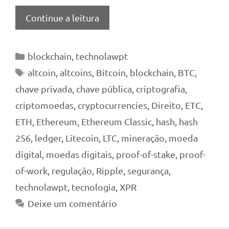
Continue a leitura
Categorias
blockchain
,
technolawpt
Tags
altcoin
,
altcoins
,
Bitcoin
,
blockchain
,
BTC
,
chave privada
,
chave pública
,
criptografia
,
criptomoedas
,
cryptocurrencies
,
Direito
,
ETC
,
ETH
,
Ethereum
,
Ethereum Classic
,
hash
,
hash
256
,
ledger
,
Litecoin
,
LTC
,
mineração
,
moeda
digital
,
moedas digitais
,
proof-of-stake
,
proof-
of-work
,
regulação
,
Ripple
,
segurança
,
technolawpt
,
tecnologia
,
XPR
Deixe um comentário