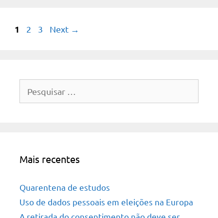
Page
1
Page
Page
2
3
Next
→
Pesquisar
por:
Mais recentes
Quarentena de estudos
Uso de dados pessoais em eleições na Europa
A retirada do consentimento não deve ser