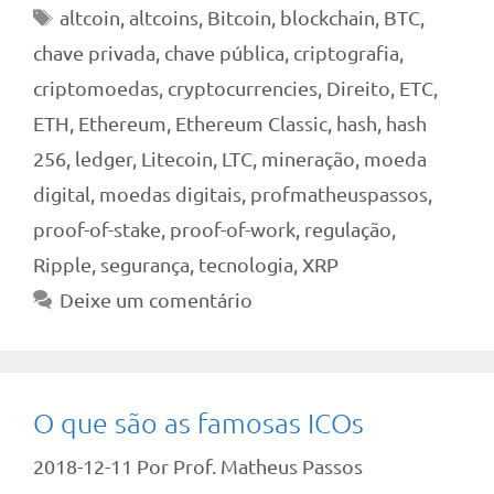
Tags
altcoin
,
altcoins
,
Bitcoin
,
blockchain
,
BTC
,
chave privada
,
chave pública
,
criptografia
,
criptomoedas
,
cryptocurrencies
,
Direito
,
ETC
,
ETH
,
Ethereum
,
Ethereum Classic
,
hash
,
hash
256
,
ledger
,
Litecoin
,
LTC
,
mineração
,
moeda
digital
,
moedas digitais
,
profmatheuspassos
,
proof-of-stake
,
proof-of-work
,
regulação
,
Ripple
,
segurança
,
tecnologia
,
XRP
Deixe um comentário
O que são as famosas ICOs
2018-12-11
Por
Prof. Matheus Passos