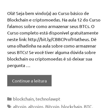
Olá! Seja bem vindo(a) ao Curso básico de
Blockchain e criptomoedas. Na aula 12 do Curso
falamos sobre como armazenar seus BTCs. O
Curso completo está disponível gratuitamente
neste link: http://bit.ly/CBBCProfMatheus. Dê
uma olhadinha na aula sobre como armazenar
seus BTCs! Se você tiver alguma dúvida sobre
blockchain ou criptomoedas é só deixar sua
pergunta …
Continue a leitura
Categorias
blockchain
,
technolawpt
Tags
altcoin
,
altcoins
,
Bitcoin
,
blockchain
,
BTC
,