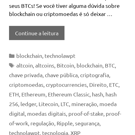
seus BTCs! Se você tiver alguma dúvida sobre
blockchain ou criptomoedas é só deixar …
Continue a leitura
Categorias
blockchain
,
technolawpt
Tags
altcoin
,
altcoins
,
Bitcoin
,
blockchain
,
BTC
,
chave privada
,
chave pública
,
criptografia
,
criptomoedas
,
cryptocurrencies
,
Direito
,
ETC
,
ETH
,
Ethereum
,
Ethereum Classic
,
hash
,
hash
256
,
ledger
,
Litecoin
,
LTC
,
mineração
,
moeda
digital
,
moedas digitais
,
proof-of-stake
,
proof-
of-work
,
regulação
,
Ripple
,
segurança
,
technolawpt
,
tecnologia
,
XRP