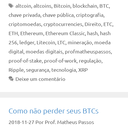
Tags
altcoin
,
altcoins
,
Bitcoin
,
blockchain
,
BTC
,
chave privada
,
chave pública
,
criptografia
,
criptomoedas
,
cryptocurrencies
,
Direito
,
ETC
,
ETH
,
Ethereum
,
Ethereum Classic
,
hash
,
hash
256
,
ledger
,
Litecoin
,
LTC
,
mineração
,
moeda
digital
,
moedas digitais
,
profmatheuspassos
,
proof-of-stake
,
proof-of-work
,
regulação
,
Ripple
,
segurança
,
tecnologia
,
XRP
Deixe um comentário
Como não perder seus BTCs
2018-11-27
Por
Prof. Matheus Passos