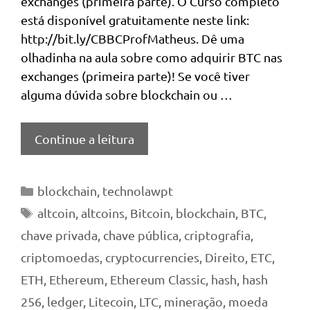
exchanges (primeira parte). O Curso completo
está disponível gratuitamente neste link:
http://bit.ly/CBBCProfMatheus. Dê uma
olhadinha na aula sobre como adquirir BTC nas
exchanges (primeira parte)! Se você tiver
alguma dúvida sobre blockchain ou …
Continue a leitura
Categorias
blockchain
,
technolawpt
Tags
altcoin
,
altcoins
,
Bitcoin
,
blockchain
,
BTC
,
chave privada
,
chave pública
,
criptografia
,
criptomoedas
,
cryptocurrencies
,
Direito
,
ETC
,
ETH
,
Ethereum
,
Ethereum Classic
,
hash
,
hash
256
,
ledger
,
Litecoin
,
LTC
,
mineração
,
moeda