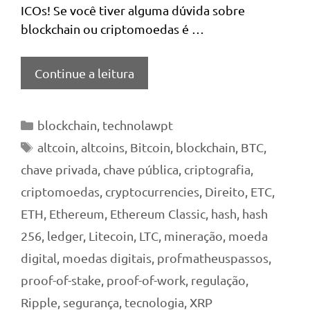
ICOs! Se você tiver alguma dúvida sobre
blockchain ou criptomoedas é …
Continue a leitura
Categorias
blockchain
,
technolawpt
Tags
altcoin
,
altcoins
,
Bitcoin
,
blockchain
,
BTC
,
chave privada
,
chave pública
,
criptografia
,
criptomoedas
,
cryptocurrencies
,
Direito
,
ETC
,
ETH
,
Ethereum
,
Ethereum Classic
,
hash
,
hash
256
,
ledger
,
Litecoin
,
LTC
,
mineração
,
moeda
digital
,
moedas digitais
,
profmatheuspassos
,
proof-of-stake
,
proof-of-work
,
regulação
,
Ripple
,
segurança
,
tecnologia
,
XRP