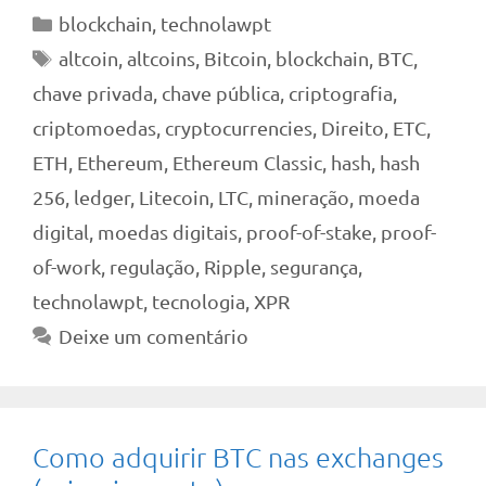
Categorias
blockchain
,
technolawpt
Tags
altcoin
,
altcoins
,
Bitcoin
,
blockchain
,
BTC
,
chave privada
,
chave pública
,
criptografia
,
criptomoedas
,
cryptocurrencies
,
Direito
,
ETC
,
ETH
,
Ethereum
,
Ethereum Classic
,
hash
,
hash
256
,
ledger
,
Litecoin
,
LTC
,
mineração
,
moeda
digital
,
moedas digitais
,
proof-of-stake
,
proof-
of-work
,
regulação
,
Ripple
,
segurança
,
technolawpt
,
tecnologia
,
XPR
Deixe um comentário
Como adquirir BTC nas exchanges