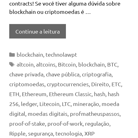
contracts! Se você tiver alguma dúvida sobre
blockchain ou criptomoedas é …
Continue a leitura
Categorias
blockchain
,
technolawpt
Tags
altcoin
,
altcoins
,
Bitcoin
,
blockchain
,
BTC
,
chave privada
,
chave pública
,
criptografia
,
criptomoedas
,
cryptocurrencies
,
Direito
,
ETC
,
ETH
,
Ethereum
,
Ethereum Classic
,
hash
,
hash
256
,
ledger
,
Litecoin
,
LTC
,
mineração
,
moeda
digital
,
moedas digitais
,
profmatheuspassos
,
proof-of-stake
,
proof-of-work
,
regulação
,
Ripple
,
segurança
,
tecnologia
,
XRP