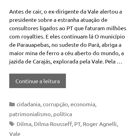
Antes de cair, o ex-dirigente da Vale alertou a
presidente sobre a estranha atuação de
consultores ligados ao PT que faturam milhões
com royalties. E eles continuam lá O município
de Parauapebas, no sudeste do Pará, abriga a
maior mina de ferro a céu aberto do mundo, a
jazida de Carajás, explorada pela Vale. Pela …
Continue a leitura
Categorias
cidadania
,
corrupção
,
economia
,
patrimonialismo
,
política
Tags
Dilma
,
Dilma Rousseff
,
PT
,
Roger Agnelli
,
Vale