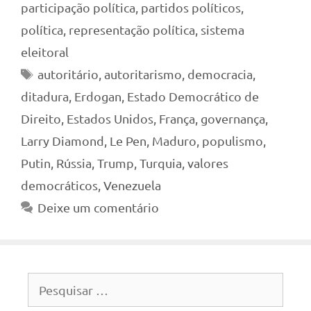
participação política
,
partidos políticos
,
política
,
representação política
,
sistema
eleitoral
Tags
autoritário
,
autoritarismo
,
democracia
,
ditadura
,
Erdogan
,
Estado Democrático de
Direito
,
Estados Unidos
,
França
,
governança
,
Larry Diamond
,
Le Pen
,
Maduro
,
populismo
,
Putin
,
Rússia
,
Trump
,
Turquia
,
valores
democráticos
,
Venezuela
Deixe um comentário
Pesquisar
por: