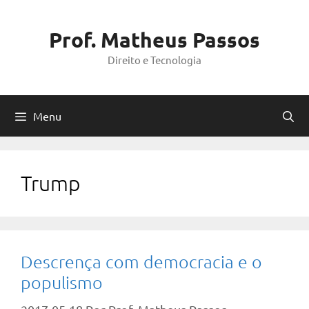
Pular
para
Prof. Matheus Passos
o
Direito e Tecnologia
conteúdo
Menu
Trump
Descrença com democracia e o
populismo