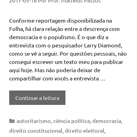
2017-05-18
Por
Prof. Matheus Passos
Conforme reportagem disponibilizada na
Folha, há clara relação entre a descrença com
democracia e o populismo. É o que diz a
entrevista com o pesquisador Larry Diamond,
como se vê a seguir. Por questões pessoais, não
consegui escrever um texto meu para publicar
aqui hoje. Mas não poderia deixar de
compartilhar com vocês a entrevista …
Continue a leitura
Categorias
autoritarismo
,
ciência política
,
democracia
,
direito constitucional
,
direito eleitoral
,