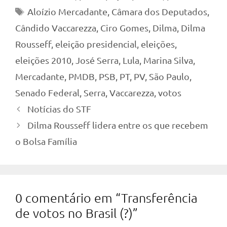
Tags
Aloízio Mercadante
,
Câmara dos Deputados
,
Cândido Vaccarezza
,
Ciro Gomes
,
Dilma
,
Dilma
Rousseff
,
eleição presidencial
,
eleições
,
eleições 2010
,
José Serra
,
Lula
,
Marina Silva
,
Mercadante
,
PMDB
,
PSB
,
PT
,
PV
,
São Paulo
,
Senado Federal
,
Serra
,
Vaccarezza
,
votos
Notícias do STF
Dilma Rousseff lidera entre os que recebem
o Bolsa Família
0 comentário em “Transferência
de votos no Brasil (?)”