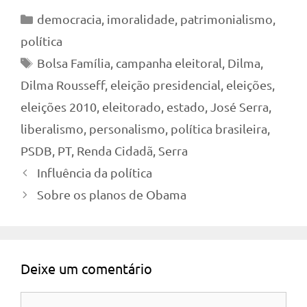
Categorias
democracia
,
imoralidade
,
patrimonialismo
,
política
Tags
Bolsa Família
,
campanha eleitoral
,
Dilma
,
Dilma Rousseff
,
eleição presidencial
,
eleições
,
eleições 2010
,
eleitorado
,
estado
,
José Serra
,
liberalismo
,
personalismo
,
política brasileira
,
PSDB
,
PT
,
Renda Cidadã
,
Serra
Influência da política
Sobre os planos de Obama
Deixe um comentário
Comentário