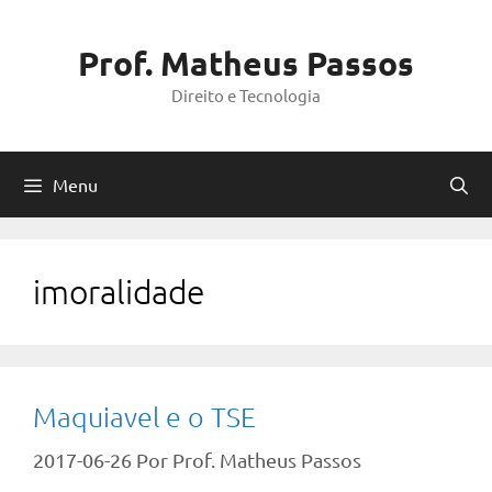
Pular
para
Prof. Matheus Passos
o
Direito e Tecnologia
conteúdo
Menu
imoralidade
Maquiavel e o TSE
2017-06-26
Por
Prof. Matheus Passos