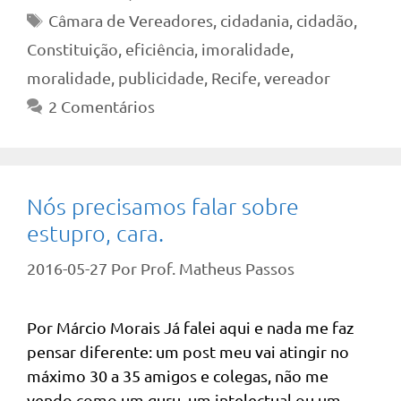
Tags
Câmara de Vereadores
,
cidadania
,
cidadão
,
Constituição
,
eficiência
,
imoralidade
,
moralidade
,
publicidade
,
Recife
,
vereador
2 Comentários
Nós precisamos falar sobre
estupro, cara.
2016-05-27
Por
Prof. Matheus Passos
Por Márcio Morais Já falei aqui e nada me faz
pensar diferente: um post meu vai atingir no
máximo 30 a 35 amigos e colegas, não me
vendo como um guru, um intelectual ou um