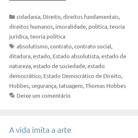
Categorias
cidadania
,
Direito
,
direitos fundamentais
,
direitos humanos
,
imoralidade
,
política
,
teoria
jurídica
,
teoria política
Tags
absolutismo
,
contrato
,
contrato social
,
ditadura
,
estado
,
Estado absolutista
,
estado de
natureza
,
estado de sociedade
,
estado
democrático
,
Estado Democrático de Direito
,
Hobbes
,
segurança
,
tatuagem
,
Thomas Hobbes
Deixe um comentário
A vida imita a arte