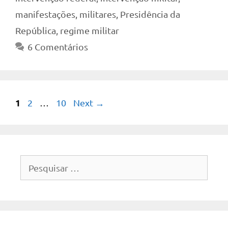
manifestações
,
militares
,
Presidência da
República
,
regime militar
6 Comentários
Page
1
Page
Page
2
…
10
Next
→
Pesquisar
por: