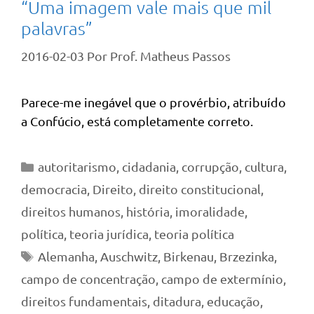
“Uma imagem vale mais que mil
palavras”
2016-02-03
Por
Prof. Matheus Passos
Parece-me inegável que o provérbio, atribuído
a Confúcio, está completamente correto.
Categorias
autoritarismo
,
cidadania
,
corrupção
,
cultura
,
democracia
,
Direito
,
direito constitucional
,
direitos humanos
,
história
,
imoralidade
,
política
,
teoria jurídica
,
teoria política
Tags
Alemanha
,
Auschwitz
,
Birkenau
,
Brzezinka
,
campo de concentração
,
campo de extermínio
,
direitos fundamentais
,
ditadura
,
educação
,