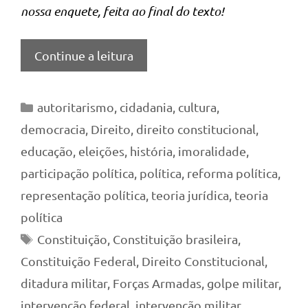
nossa enquete, feita ao final do texto!
Continue a leitura
Categorias
autoritarismo
,
cidadania
,
cultura
,
democracia
,
Direito
,
direito constitucional
,
educação
,
eleições
,
história
,
imoralidade
,
participação política
,
política
,
reforma política
,
representação política
,
teoria jurídica
,
teoria
política
Tags
Constituição
,
Constituição brasileira
,
Constituição Federal
,
Direito Constitucional
,
ditadura militar
,
Forças Armadas
,
golpe militar
,
intervenção federal
,
intervenção militar
,