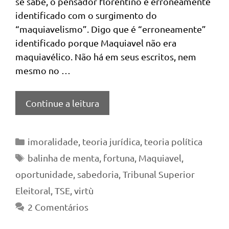
se sabe, o pensador florentino é erroneamente
identificado com o surgimento do
“maquiavelismo”. Digo que é “erroneamente”
identificado porque Maquiavel não era
maquiavélico. Não há em seus escritos, nem
mesmo no …
Continue a leitura
Categorias
imoralidade
,
teoria jurídica
,
teoria política
Tags
balinha de menta
,
fortuna
,
Maquiavel
,
oportunidade
,
sabedoria
,
Tribunal Superior
Eleitoral
,
TSE
,
virtù
2 Comentários