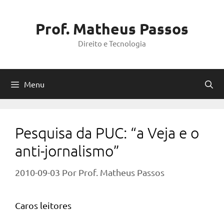
Pular
para
Prof. Matheus Passos
o
Direito e Tecnologia
conteúdo
Menu
Pesquisa da PUC: “a Veja e o
anti-jornalismo”
2010-09-03
Por
Prof. Matheus Passos
Caros leitores