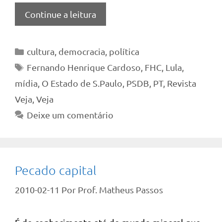
Continue a leitura
Categorias
cultura
,
democracia
,
política
Tags
Fernando Henrique Cardoso
,
FHC
,
Lula
,
mídia
,
O Estado de S.Paulo
,
PSDB
,
PT
,
Revista
Veja
,
Veja
Deixe um comentário
Pecado capital
2010-02-11
Por
Prof. Matheus Passos