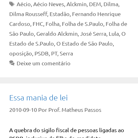
Tags
Aécio
,
Aécio Neves
,
Alckmin
,
DEM
,
Dilma
,
Dilma Rousseff
,
Estadão
,
Fernando Henrique
Cardoso
,
FHC
,
Folha
,
Folha de S.Paulo
,
Folha de
São Paulo
,
Geraldo Alckmin
,
José Serra
,
Lula
,
O
Estado de S.Paulo
,
O Estado de São Paulo
,
oposição
,
PSDB
,
PT
,
Serra
Deixe um comentário
Essa mania de lei
2010-09-10
Por
Prof. Matheus Passos
A quebra do sigilo fiscal de pessoas ligadas ao