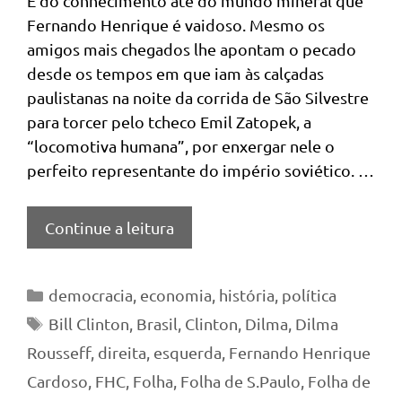
É do conhecimento até do mundo mineral que
Fernando Henrique é vaidoso. Mesmo os
amigos mais chegados lhe apontam o pecado
desde os tempos em que iam às calçadas
paulistanas na noite da corrida de São Silvestre
para torcer pelo tcheco Emil Zatopek, a
“locomotiva humana”, por enxergar nele o
perfeito representante do império soviético. …
Continue a leitura
Categorias
democracia
,
economia
,
história
,
política
Tags
Bill Clinton
,
Brasil
,
Clinton
,
Dilma
,
Dilma
Rousseff
,
direita
,
esquerda
,
Fernando Henrique
Cardoso
,
FHC
,
Folha
,
Folha de S.Paulo
,
Folha de