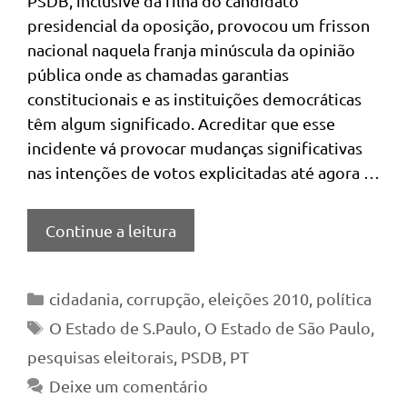
PSDB, inclusive da filha do candidato
presidencial da oposição, provocou um frisson
nacional naquela franja minúscula da opinião
pública onde as chamadas garantias
constitucionais e as instituições democráticas
têm algum significado. Acreditar que esse
incidente vá provocar mudanças significativas
nas intenções de votos explicitadas até agora …
Continue a leitura
Categorias
cidadania
,
corrupção
,
eleições 2010
,
política
Tags
O Estado de S.Paulo
,
O Estado de São Paulo
,
pesquisas eleitorais
,
PSDB
,
PT
Deixe um comentário