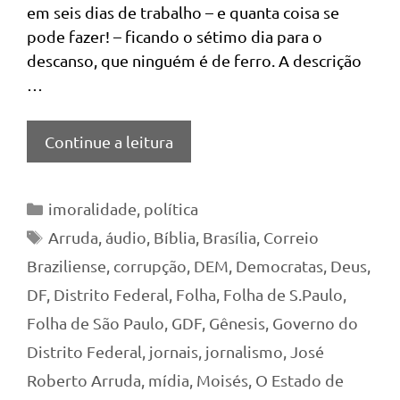
em seis dias de trabalho – e quanta coisa se
pode fazer! – ficando o sétimo dia para o
descanso, que ninguém é de ferro. A descrição
…
Continue a leitura
Categorias
imoralidade
,
política
Tags
Arruda
,
áudio
,
Bíblia
,
Brasília
,
Correio
Braziliense
,
corrupção
,
DEM
,
Democratas
,
Deus
,
DF
,
Distrito Federal
,
Folha
,
Folha de S.Paulo
,
Folha de São Paulo
,
GDF
,
Gênesis
,
Governo do
Distrito Federal
,
jornais
,
jornalismo
,
José
Roberto Arruda
,
mídia
,
Moisés
,
O Estado de