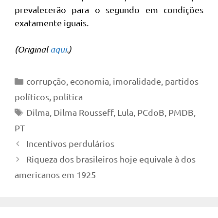
prevalecerão para o segundo em condições
exatamente iguais.
(Original
aqui
.)
Categorias
corrupção
,
economia
,
imoralidade
,
partidos
políticos
,
política
Tags
Dilma
,
Dilma Rousseff
,
Lula
,
PCdoB
,
PMDB
,
PT
Incentivos perdulários
Riqueza dos brasileiros hoje equivale à dos
americanos em 1925