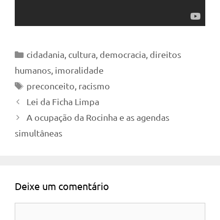
Categorias
cidadania
,
cultura
,
democracia
,
direitos
humanos
,
imoralidade
Tags
preconceito
,
racismo
Lei da Ficha Limpa
A ocupação da Rocinha e as agendas
simultâneas
Deixe um comentário
Comentário