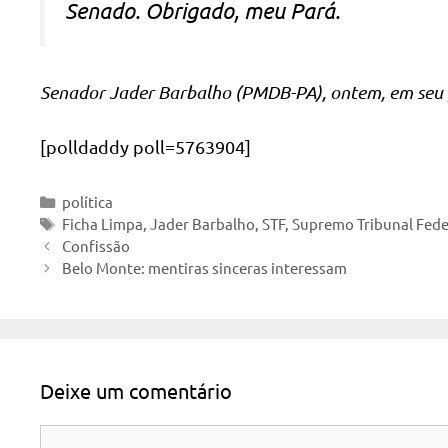
Senado. Obrigado, meu Pará.
Senador Jader Barbalho (PMDB-PA), ontem, em seu p
[polldaddy poll=5763904]
Categorias
política
Tags
Ficha Limpa
,
Jader Barbalho
,
STF
,
Supremo Tribunal Fede
Confissão
Belo Monte: mentiras sinceras interessam
Deixe um comentário
Comentário