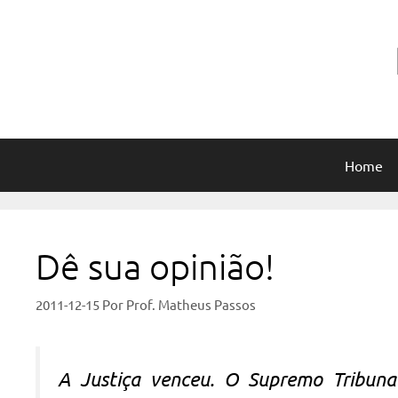
Pular
para
o
conteúdo
Home
Dê sua opinião!
2011-12-15
Por
Prof. Matheus Passos
A Justiça venceu. O Supremo Tribunal