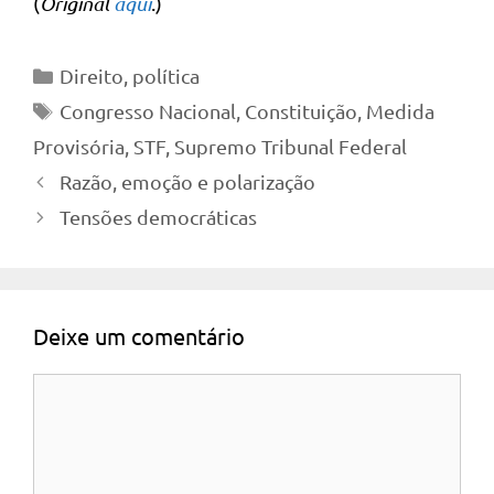
(
Original
aqui
.)
Categorias
Direito
,
política
Tags
Congresso Nacional
,
Constituição
,
Medida
Provisória
,
STF
,
Supremo Tribunal Federal
Razão, emoção e polarização
Tensões democráticas
Deixe um comentário
Comentário