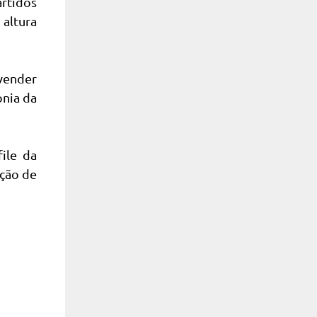
rtidos
altura
vender
onia da
ile da
ução de