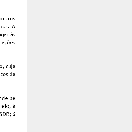
 outros
gmas. A
ugar às
elações
, cuja
itos da
onde se
ado, à
PSDB; 6