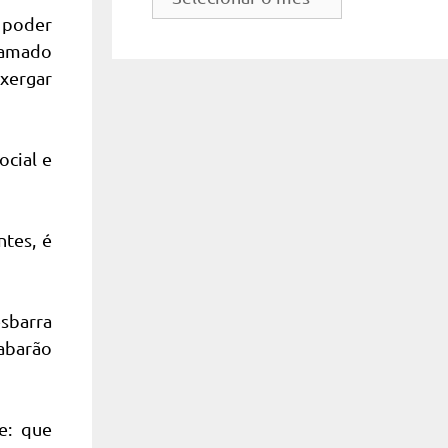
do
o poder
site
hamado
nxergar
cial e
ntes, é
esbarra
cabarão
e: que