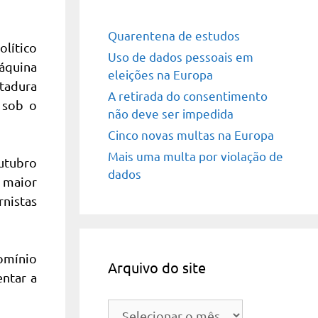
Quarentena de estudos
olítico
Uso de dados pessoais em
máquina
eleições na Europa
tadura
A retirada do consentimento
 sob o
não deve ser impedida
Cinco novas multas na Europa
Mais uma multa por violação de
utubro
dados
 maior
rnistas
domínio
Arquivo do site
entar a
Arquivo