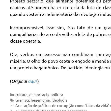
Projeto sectário, que alimente polêmica ou pro
nanicos até podem bater na tecla da luta de cl
quando vestem a indumentária da revolução indust
Incompreensível, isso sim, é o fato de um gra
quinquilharias do arco da velha: a luta de pobres 
classe operária.
Ora, verbos em excesso não combinam com açõ
miséria. O olho do povo capta o engodo e manda o
um projeto hegemônico. De partido, ideologia ou 
(
Original
aqui
.)
Categorias
cultura
,
democracia
,
política
Tags
Gramsci
,
hegemonia
,
ideologia
Aceitação de práticas de corrupção como ‘fatos da vida’
A Comissão da Verdade contra as mentiras