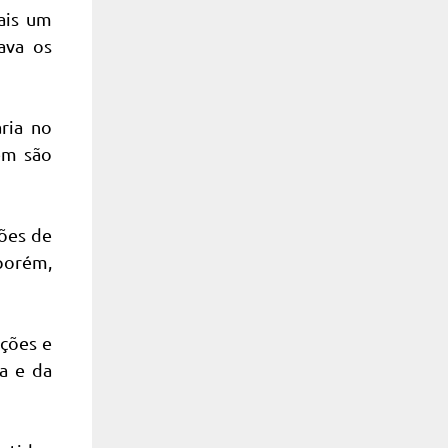
ais um
ava os
ria no
em são
hões de
 porém,
ições e
ça e da