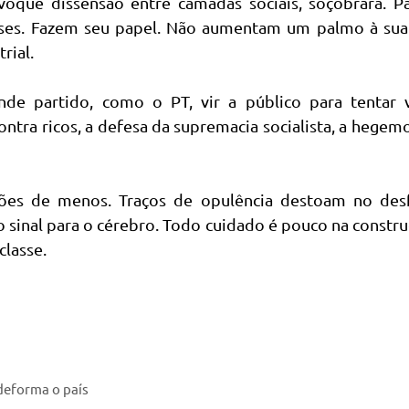
voque dissensão entre camadas sociais, soçobrará. Pa
asses. Fazem seu papel. Não aumentam um palmo à sua 
rial.
nde partido, como o PT, vir a público para tentar 
contra ricos, a defesa da supremacia socialista, a hegem
es de menos. Traços de opulência destoam no desf
 sinal para o cérebro. Todo cuidado é pouco na constr
classe.
 deforma o país