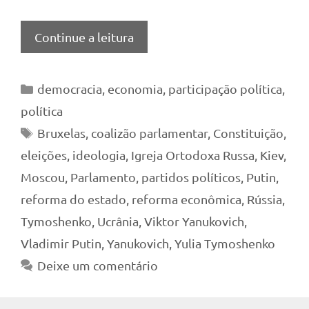
Continue a leitura
Categorias
democracia
,
economia
,
participação política
,
política
Tags
Bruxelas
,
coalizão parlamentar
,
Constituição
,
eleições
,
ideologia
,
Igreja Ortodoxa Russa
,
Kiev
,
Moscou
,
Parlamento
,
partidos políticos
,
Putin
,
reforma do estado
,
reforma econômica
,
Rússia
,
Tymoshenko
,
Ucrânia
,
Viktor Yanukovich
,
Vladimir Putin
,
Yanukovich
,
Yulia Tymoshenko
Deixe um comentário