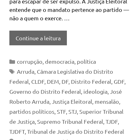
para escapar de ser expulso. A Justiça Eleitoral
entende que o mandato pertence ao partido —
não a quem o exerce. …
Continue a leitura
Categorias
corrupção
,
democracia
,
política
Tags
Arruda
,
Câmara Legislativa do Distrito
Federal
,
CLDF
,
DEM
,
DF
,
Distrito Federal
,
GDF
,
Governo do Distrito Federal
,
ideologia
,
José
Roberto Arruda
,
Justiça Eleitoral
,
mensalão
,
partidos políticos
,
STF
,
STJ
,
Superior Tribunal
de Justiça
,
Supremo Tribunal Federal
,
TJDF
,
TJDFT
,
Tribunal de Justiça do Distrito Federal