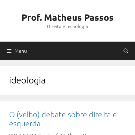
Pular
para
Prof. Matheus Passos
o
Direito e Tecnologia
conteúdo
Menu
ideologia
O (velho) debate sobre direita e
esquerda