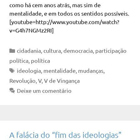
como há cem anos atrás, mas sim de
mentalidade, e em todos os sentidos possíveis.
[youtube=http://www.youtube.com/watch?
v=G4h7NGMz2RI]
Categorias
cidadania
,
cultura
,
democracia
,
participação
política
,
política
Tags
ideologia
,
mentalidade
,
mudanças
,
Revolução
,
V
,
V de Vingança
Deixe um comentário
A falácia do “fim das ideologias”