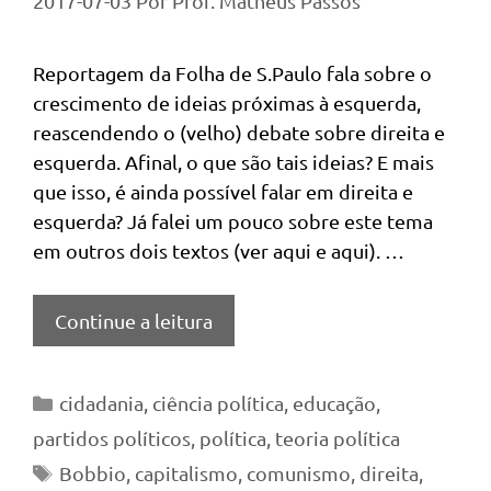
2017-07-03
Por
Prof. Matheus Passos
Reportagem da Folha de S.Paulo fala sobre o
crescimento de ideias próximas à esquerda,
reascendendo o (velho) debate sobre direita e
esquerda. Afinal, o que são tais ideias? E mais
que isso, é ainda possível falar em direita e
esquerda? Já falei um pouco sobre este tema
em outros dois textos (ver aqui e aqui). …
Continue a leitura
Categorias
cidadania
,
ciência política
,
educação
,
partidos políticos
,
política
,
teoria política
Tags
Bobbio
,
capitalismo
,
comunismo
,
direita
,