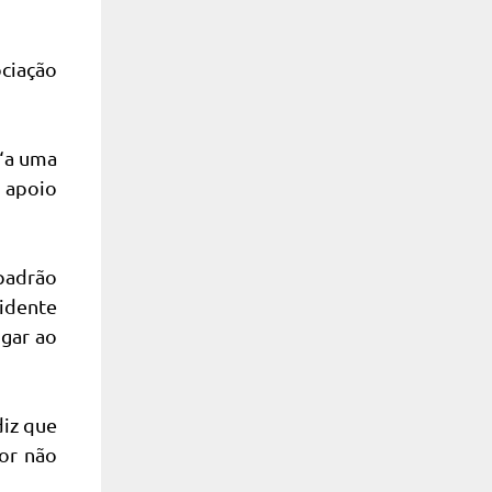
ociação
 “a uma
 apoio
 padrão
sidente
ugar ao
diz que
por não