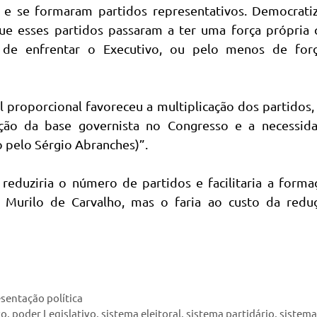
 e se formaram partidos representativos. Democrati
e esses partidos passaram a ter uma força própria 
 de enfrentar o Executivo, ou pelo menos de forç
l proporcional favoreceu a multiplicação dos partidos,
ção da base governista no Congresso e a necessid
o pelo Sérgio Abranches)”.
reduziria o número de partidos e facilitaria a form
é Murilo de Carvalho, mas o faria ao custo da redu
sentação política
vo
,
poder Legislativo
,
sistema eleitoral
,
sistema partidário
,
sistem