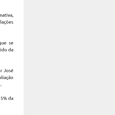
nativa,
lações
que se
tido da
or José
liação
.
 5% da