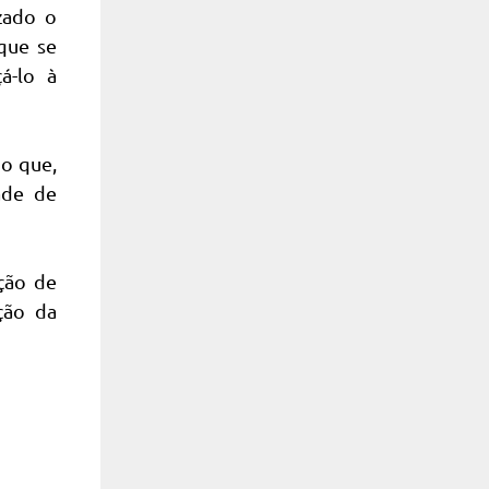
zado o
que se
á-lo à
 o que,
ade de
ação de
ção da
a