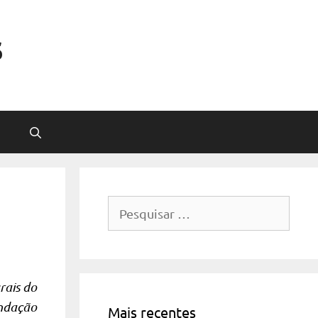
s
Pesquisar
por:
rais do
undação
Mais recentes