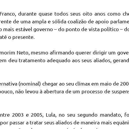
 Franco, durante quase todos seus oito anos como ch
ente de uma ampla e sólida coalizão de apoio parlame
o mais estável governo – do ponto de vista político – d
até o presente.
 Amorim Neto, mesmo afirmando querer dirigir um gove
 nem deu tratamento adequado aos seus aliados, geran
rnativa (nominal) chegar ao seu clímax em maio de 20
 pouco, não levou à abertura de um processo de suspe
entre 2003 e 2005, Lula, no seu segundo mandato, f
or passar a tratar seus aliados de maneira mais equâ