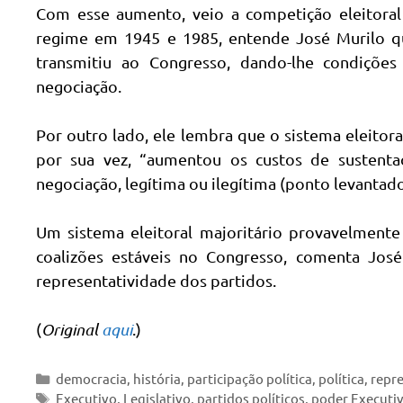
Com esse aumento, veio a competição eleitoral
regime em 1945 e 1985, entende José Murilo qu
transmitiu ao Congresso, dando-lhe condições
negociação.
Por outro lado, ele lembra que o sistema eleitora
por sua vez, “aumentou os custos de sustenta
negociação, legítima ou ilegítima (ponto levantad
Um sistema eleitoral majoritário provavelmente 
coalizões estáveis no Congresso, comenta Jos
representatividade dos partidos.
(
Original
aqui
.)
Categorias
democracia
,
história
,
participação política
,
política
,
repre
Tags
Executivo
,
Legislativo
,
partidos políticos
,
poder Executi