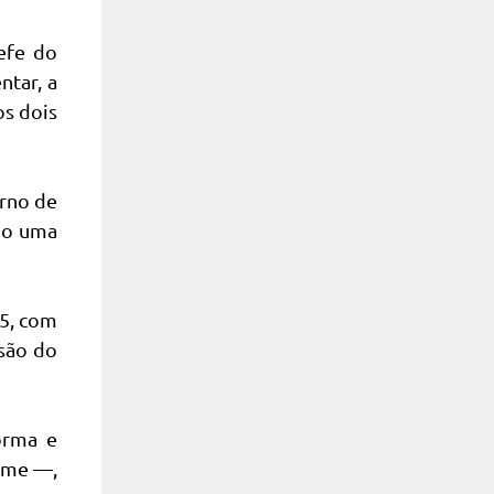
efe do
ntar, a
os dois
rno de
do uma
05, com
nsão do
orma e
nime —,