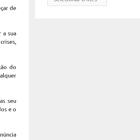
do
eçar de
site
r a sua
rises,
ção do
ualquer
as seu
dos e o
enúncia