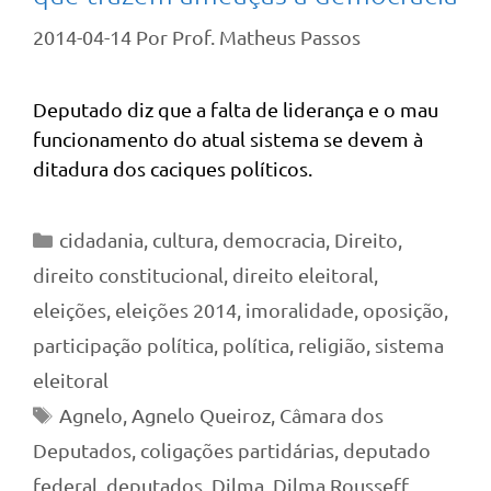
2014-04-14
Por
Prof. Matheus Passos
Deputado diz que a falta de liderança e o mau
funcionamento do atual sistema se devem à
ditadura dos caciques políticos.
Categorias
cidadania
,
cultura
,
democracia
,
Direito
,
direito constitucional
,
direito eleitoral
,
eleições
,
eleições 2014
,
imoralidade
,
oposição
,
participação política
,
política
,
religião
,
sistema
eleitoral
Tags
Agnelo
,
Agnelo Queiroz
,
Câmara dos
Deputados
,
coligações partidárias
,
deputado
federal
,
deputados
,
Dilma
,
Dilma Rousseff
,