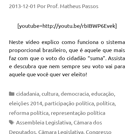
2013-12-01
Por
Prof. Matheus Passos
[youtube=http://youtu.be/rbIBWP6Evek]
Neste vídeo explico como funciona o sistema
proporcional brasileiro, que é aquele que mais
faz com que o voto do cidadão “suma”. Assista
e descubra que nem sempre seu voto vai para
aquele que você quer ver eleito!
Categorias
cidadania
,
cultura
,
democracia
,
educação
,
eleições 2014
,
participação política
,
política
,
reforma política
,
representação política
Tags
Assembleia Legislativa
,
Câmara dos
Deputados
,
Câmara Legislativa
,
Congresso