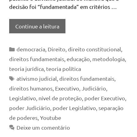
decisão foi “fundamentada” em critérios …
Continue a leitura
Categorias
democracia
,
Direito
,
direito constitucional
,
direitos fundamentais
,
educação
,
metodologia
,
teoria jurídica
,
teoria política
Tags
ativismo judicial
,
direitos fundamentais
,
direitos humanos
,
Executivo
,
Judiciário
,
Legislativo
,
nível de proteção
,
poder Executivo
,
poder Judiciário
,
poder Legislativo
,
separação
de poderes
,
Youtube
Deixe um comentário