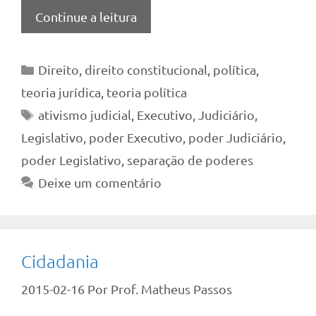
Continue a leitura
Categorias
Direito
,
direito constitucional
,
política
,
teoria jurídica
,
teoria política
Tags
ativismo judicial
,
Executivo
,
Judiciário
,
Legislativo
,
poder Executivo
,
poder Judiciário
,
poder Legislativo
,
separação de poderes
Deixe um comentário
Cidadania
2015-02-16
Por
Prof. Matheus Passos