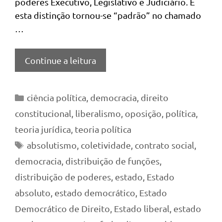
poderes Executivo, Legislativo e Judiciário. E
esta distinção tornou-se “padrão” no chamado
…
Continue a leitura
Categorias
ciência política
,
democracia
,
direito
constitucional
,
liberalismo
,
oposição
,
política
,
teoria jurídica
,
teoria política
Tags
absolutismo
,
coletividade
,
contrato social
,
democracia
,
distribuição de funções
,
distribuição de poderes
,
estado
,
Estado
absoluto
,
estado democrático
,
Estado
Democrático de Direito
,
Estado liberal
,
estado