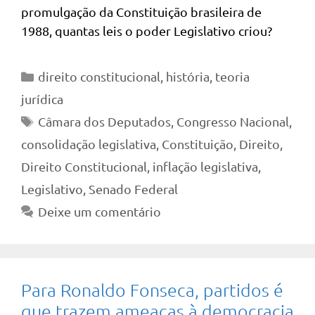
promulgação da Constituição brasileira de
1988, quantas leis o poder Legislativo criou?
Categorias
direito constitucional
,
história
,
teoria
jurídica
Tags
Câmara dos Deputados
,
Congresso Nacional
,
consolidação legislativa
,
Constituição
,
Direito
,
Direito Constitucional
,
inflação legislativa
,
Legislativo
,
Senado Federal
Deixe um comentário
Para Ronaldo Fonseca, partidos é
que trazem ameaças à democracia