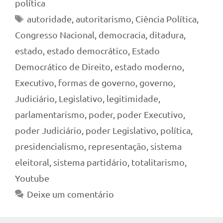
política
Tags
autoridade
,
autoritarismo
,
Ciência Política
,
Congresso Nacional
,
democracia
,
ditadura
,
estado
,
estado democrático
,
Estado
Democrático de Direito
,
estado moderno
,
Executivo
,
formas de governo
,
governo
,
Judiciário
,
Legislativo
,
legitimidade
,
parlamentarismo
,
poder
,
poder Executivo
,
poder Judiciário
,
poder Legislativo
,
política
,
presidencialismo
,
representação
,
sistema
eleitoral
,
sistema partidário
,
totalitarismo
,
Youtube
Deixe um comentário