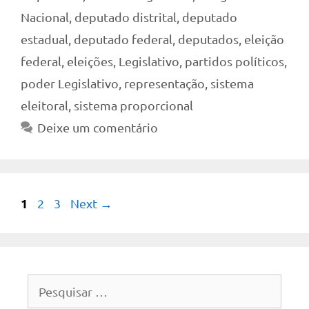
Nacional
,
deputado distrital
,
deputado
estadual
,
deputado federal
,
deputados
,
eleição
federal
,
eleições
,
Legislativo
,
partidos políticos
,
poder Legislativo
,
representação
,
sistema
eleitoral
,
sistema proporcional
Deixe um comentário
Page
1
Page
Page
2
3
Next
→
Pesquisar
por: