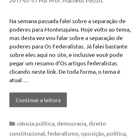
2017-07-31
Por
Prof. Matheus Passos
Na semana passada falei sobre a separação de
poderes para Montesquieu. Hoje volto ao tema,
mas desta vez vou falar sobre a separação de
poderes para Os Federalistas. Já falei bastante
sobre eles aqui no site, e inclusive você pode
pegar um resumo d’Os artigos federalistas
clicando neste link. De toda forma, o tema é
atual …
Continue a leitura
Categorias
ciência política
,
democracia
,
direito
constitucional
,
federalismo
,
oposição
,
política
,