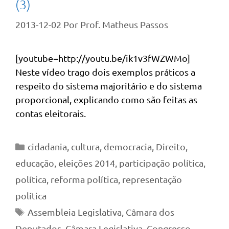
(3)
2013-12-02
Por
Prof. Matheus Passos
[youtube=http://youtu.be/ik1v3fWZWMo]
Neste vídeo trago dois exemplos práticos a
respeito do sistema majoritário e do sistema
proporcional, explicando como são feitas as
contas eleitorais.
Categorias
cidadania
,
cultura
,
democracia
,
Direito
,
educação
,
eleições 2014
,
participação política
,
política
,
reforma política
,
representação
política
Tags
Assembleia Legislativa
,
Câmara dos
Deputados
,
Câmara Legislativa
,
Congresso