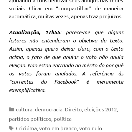
ajudando a conscientizar seus amigos das redes
sociais. Clicar em “compartilhar” de maneira
automática, muitas vezes, apenas traz prejuízos.
Atualização, 17h55
: parece-me que alguns
leitores não entenderam o objetivo do texto.
Assim, apenas quero deixar claro, com o texto
acima, o fato de que anular o voto não anula
eleição. Não estou entrando no mérito do por quê
os votos foram anulados. A referência às
“correntes do Facebook” é meramente
exemplificativa.
Categorias
cultura
,
democracia
,
Direito
,
eleições 2012
,
partidos políticos
,
política
Tags
Criciúma
,
voto em branco
,
voto nulo