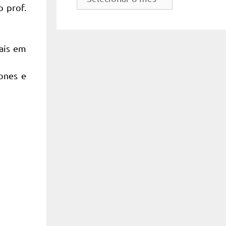
do
o prof.
site
tais em
hones e