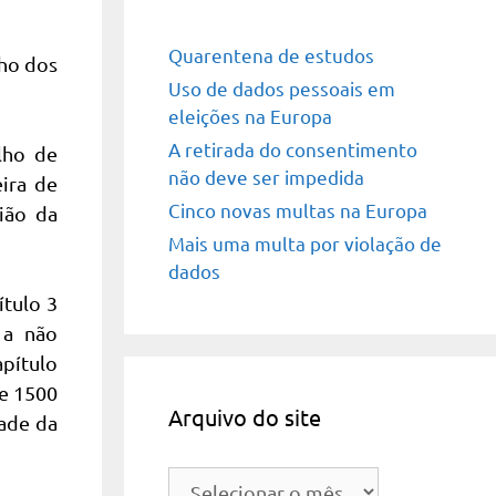
Quarentena de estudos
lho dos
Uso de dados pessoais em
eleições na Europa
A retirada do consentimento
alho de
não deve ser impedida
ira de
Cinco novas multas na Europa
ião da
Mais uma multa por violação de
dados
ítulo 3
 a não
apítulo
de 1500
Arquivo do site
dade da
Arquivo