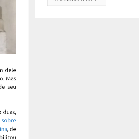
do
site
m dele
do. Mas
de seu
o duas,
 sobre
ina
, de
bilitou