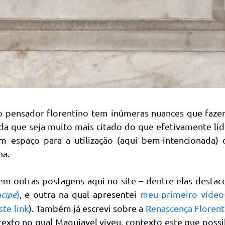
 o pensador florentino tem inúmeras nuances que faze
da que seja muito mais citado do que efetivamente li
m espaço para a utilização (aqui bem-intencionada) 
na.
em outras postagens aqui no site – dentre elas destac
cipe
)
, e outra na qual apresentei
meu primeiro vídeo
ste link
). Também já escrevi sobre a
Renascença Florent
ntexto no qual Maquiavel viveu, contexto este que possi