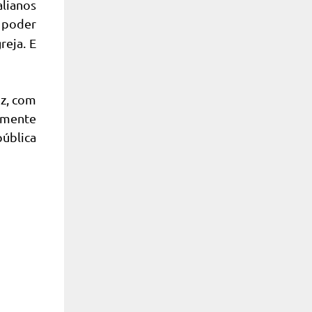
lianos
 poder
reja. E
uz, com
camente
ública