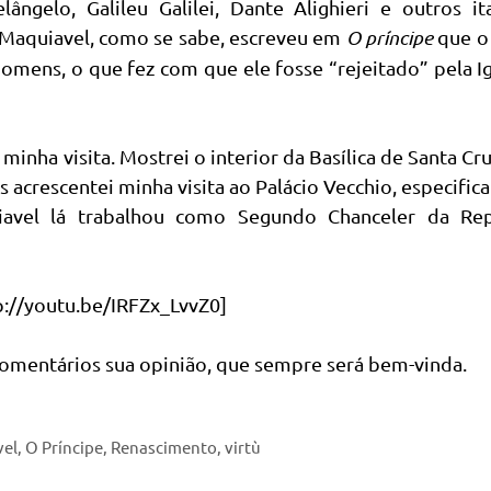
ngelo, Galileu Galilei, Dante Alighieri e outros ita
 Maquiavel, como se sabe, escreveu em
O príncipe
que o
omens, o que fez com que ele fosse “rejeitado” pela Ig
minha visita. Mostrei o interior da Basílica de Santa Cr
s acrescentei minha visita ao Palácio Vecchio, especifi
uiavel lá trabalhou como Segundo Chanceler da Rep
://youtu.be/IRFZx_LvvZ0]
comentários sua opinião, que sempre será bem-vinda.
vel
,
O Príncipe
,
Renascimento
,
virtù