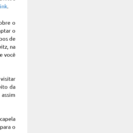
link
.
sobre o
aptar o
mpos de
tz, na
ue você
visitar
eito da
, assim
 capela
 para o