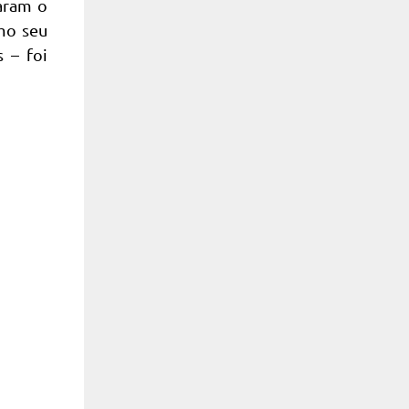
aram o
omo seu
 – foi