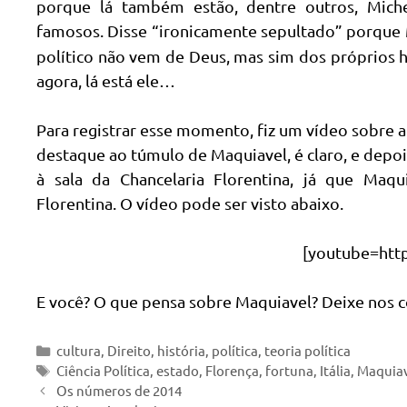
porque lá também estão, dentre outros, Michelâ
famosos. Disse “ironicamente sepultado” porque
político não vem de Deus, mas sim dos próprios h
agora, lá está ele…
Para registrar esse momento, fiz um vídeo sobre a 
destaque ao túmulo de Maquiavel, é claro, e depoi
à sala da Chancelaria Florentina, já que Maq
Florentina. O vídeo pode ser visto abaixo.
[youtube=http
E você? O que pensa sobre Maquiavel? Deixe nos 
Categorias
cultura
,
Direito
,
história
,
política
,
teoria política
Tags
Ciência Política
,
estado
,
Florença
,
fortuna
,
Itália
,
Maquia
Os números de 2014