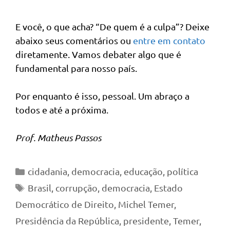
E você, o que acha? “De quem é a culpa”? Deixe
abaixo seus comentários ou
entre em contato
diretamente. Vamos debater algo que é
fundamental para nosso país.
Por enquanto é isso, pessoal. Um abraço a
todos e até a próxima.
Prof. Matheus Passos
Categorias
cidadania
,
democracia
,
educação
,
política
Tags
Brasil
,
corrupção
,
democracia
,
Estado
Democrático de Direito
,
Michel Temer
,
Presidência da República
,
presidente
,
Temer
,