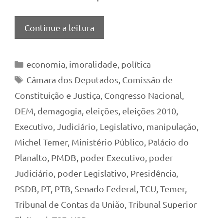
Continue a leitura
Categorias
economia
,
imoralidade
,
política
Tags
Câmara dos Deputados
,
Comissão de
Constituição e Justiça
,
Congresso Nacional
,
DEM
,
demagogia
,
eleições
,
eleições 2010
,
Executivo
,
Judiciário
,
Legislativo
,
manipulação
,
Michel Temer
,
Ministério Público
,
Palácio do
Planalto
,
PMDB
,
poder Executivo
,
poder
Judiciário
,
poder Legislativo
,
Presidência
,
PSDB
,
PT
,
PTB
,
Senado Federal
,
TCU
,
Temer
,
Tribunal de Contas da União
,
Tribunal Superior