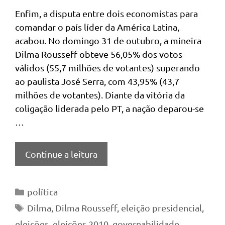
Enfim, a disputa entre dois economistas para
comandar o país líder da América Latina,
acabou. No domingo 31 de outubro, a mineira
Dilma Rousseff obteve 56,05% dos votos
válidos (55,7 milhões de votantes) superando
ao paulista José Serra, com 43,95% (43,7
milhões de votantes). Diante da vitória da
coligação liderada pelo PT, a nação deparou-se
…
Continue a leitura
Categorias
política
Tags
Dilma
,
Dilma Rousseff
,
eleição presidencial
,
eleições
,
eleições 2010
,
governabilidade
,