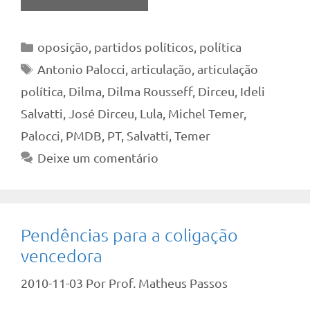
Categorias
oposição
,
partidos políticos
,
política
Tags
Antonio Palocci
,
articulação
,
articulação
política
,
Dilma
,
Dilma Rousseff
,
Dirceu
,
Ideli
Salvatti
,
José Dirceu
,
Lula
,
Michel Temer
,
Palocci
,
PMDB
,
PT
,
Salvatti
,
Temer
Deixe um comentário
Pendências para a coligação
vencedora
2010-11-03
Por
Prof. Matheus Passos