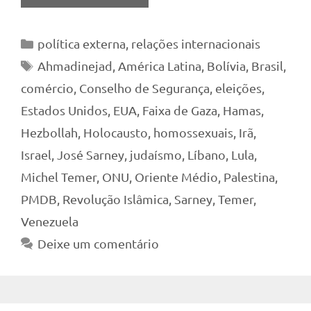
Categorias
política externa
,
relações internacionais
Tags
Ahmadinejad
,
América Latina
,
Bolívia
,
Brasil
,
comércio
,
Conselho de Segurança
,
eleições
,
Estados Unidos
,
EUA
,
Faixa de Gaza
,
Hamas
,
Hezbollah
,
Holocausto
,
homossexuais
,
Irã
,
Israel
,
José Sarney
,
judaísmo
,
Líbano
,
Lula
,
Michel Temer
,
ONU
,
Oriente Médio
,
Palestina
,
PMDB
,
Revolução Islâmica
,
Sarney
,
Temer
,
Venezuela
Deixe um comentário