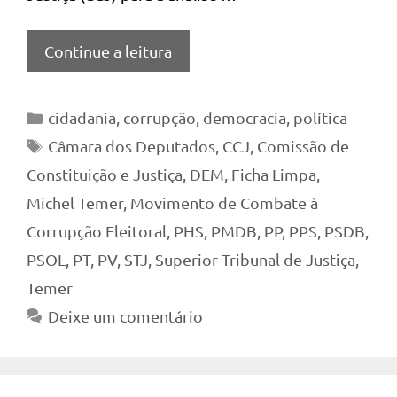
Continue a leitura
Categorias
cidadania
,
corrupção
,
democracia
,
política
Tags
Câmara dos Deputados
,
CCJ
,
Comissão de
Constituição e Justiça
,
DEM
,
Ficha Limpa
,
Michel Temer
,
Movimento de Combate à
Corrupção Eleitoral
,
PHS
,
PMDB
,
PP
,
PPS
,
PSDB
,
PSOL
,
PT
,
PV
,
STJ
,
Superior Tribunal de Justiça
,
Temer
Deixe um comentário