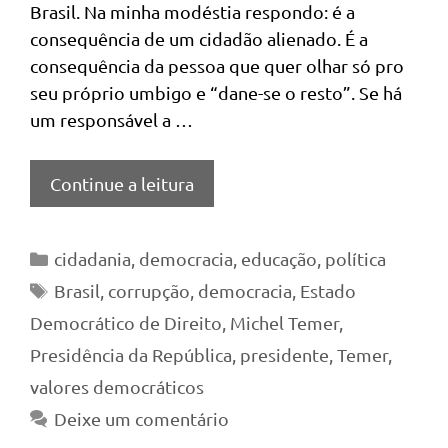
Brasil. Na minha modéstia respondo: é a
consequência de um cidadão alienado. É a
consequência da pessoa que quer olhar só pro
seu próprio umbigo e “dane-se o resto”. Se há
um responsável a …
Continue a leitura
Categorias
cidadania
,
democracia
,
educação
,
política
Tags
Brasil
,
corrupção
,
democracia
,
Estado
Democrático de Direito
,
Michel Temer
,
Presidência da República
,
presidente
,
Temer
,
valores democráticos
Deixe um comentário