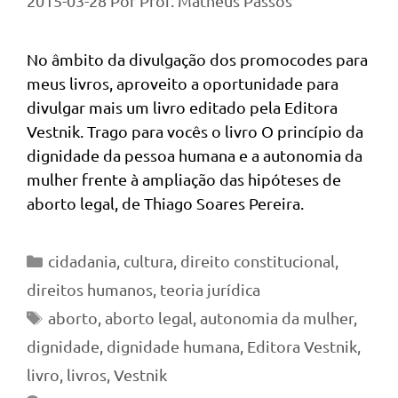
2015-03-28
Por
Prof. Matheus Passos
No âmbito da divulgação dos promocodes para
meus livros, aproveito a oportunidade para
divulgar mais um livro editado pela Editora
Vestnik. Trago para vocês o livro O princípio da
dignidade da pessoa humana e a autonomia da
mulher frente à ampliação das hipóteses de
aborto legal, de Thiago Soares Pereira.
Categorias
cidadania
,
cultura
,
direito constitucional
,
direitos humanos
,
teoria jurídica
Tags
aborto
,
aborto legal
,
autonomia da mulher
,
dignidade
,
dignidade humana
,
Editora Vestnik
,
livro
,
livros
,
Vestnik