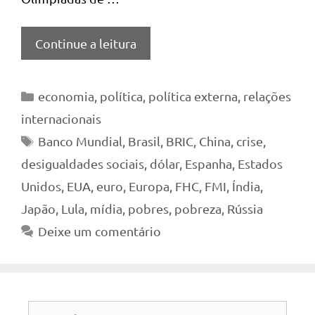
Continue a leitura
Categorias
economia
,
política
,
política externa
,
relações
internacionais
Tags
Banco Mundial
,
Brasil
,
BRIC
,
China
,
crise
,
desigualdades sociais
,
dólar
,
Espanha
,
Estados
Unidos
,
EUA
,
euro
,
Europa
,
FHC
,
FMI
,
Índia
,
Japão
,
Lula
,
mídia
,
pobres
,
pobreza
,
Rússia
Deixe um comentário
Pesquisar