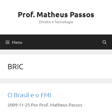
Pular
para
Prof. Matheus Passos
o
Direito e Tecnologia
conteúdo
Menu
BRIC
O Brasil e o FMI
2009-11-25
Por
Prof. Matheus Passos