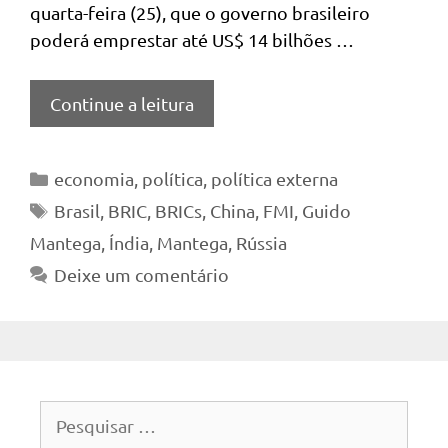
quarta-feira (25), que o governo brasileiro
poderá emprestar até US$ 14 bilhões …
Continue a leitura
Categorias
economia
,
política
,
política externa
Tags
Brasil
,
BRIC
,
BRICs
,
China
,
FMI
,
Guido
Mantega
,
Índia
,
Mantega
,
Rússia
Deixe um comentário
Pesquisar
por: