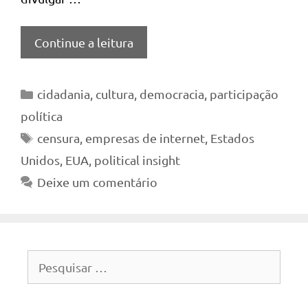
Continue a leitura
Categorias
cidadania
,
cultura
,
democracia
,
participação
política
Tags
censura
,
empresas de internet
,
Estados
Unidos
,
EUA
,
political insight
Deixe um comentário
Pesquisar
por: