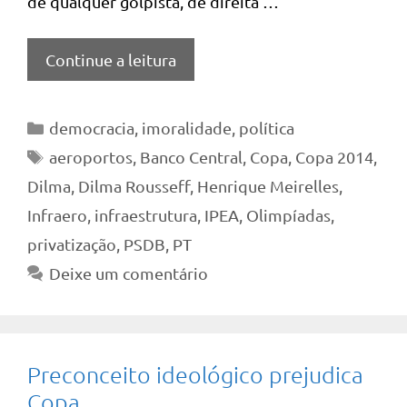
de qualquer golpista, de direita …
Continue a leitura
Categorias
democracia
,
imoralidade
,
política
Tags
aeroportos
,
Banco Central
,
Copa
,
Copa 2014
,
Dilma
,
Dilma Rousseff
,
Henrique Meirelles
,
Infraero
,
infraestrutura
,
IPEA
,
Olimpíadas
,
privatização
,
PSDB
,
PT
Deixe um comentário
Preconceito ideológico prejudica
Copa