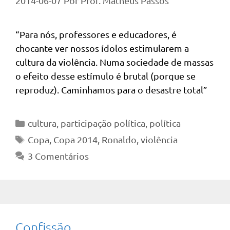
2014-06-07
Por
Prof. Matheus Passos
“Para nós, professores e educadores, é
chocante ver nossos ídolos estimularem a
cultura da violência. Numa sociedade de massas
o efeito desse estímulo é brutal (porque se
reproduz). Caminhamos para o desastre total”
Categorias
cultura
,
participação política
,
política
Tags
Copa
,
Copa 2014
,
Ronaldo
,
violência
3 Comentários
Confissão